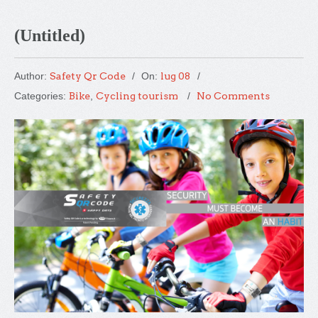
(Untitled)
Author:
Safety Qr Code
On:
lug 08
Categories:
Bike
,
Cycling tourism
No Comments