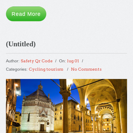
Read More
(Untitled)
Author:
Safety Qr Code
On:
lug 01
Categories:
Cycling tourism
No Comments